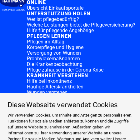
ONLINE
Übersicht Einkaufsportale
UNTERSTÜTZUNG HOLEN
Wer ist pflegebedürftig?
Welche Leistungen bietet die Pflegeversicherung?
Hilfe für pflegende Angehörige
PFLEGEN LERNEN
Pflegen im Alltag
Körperpflege und Hygiene
Versorgung von Wunden
Prophylaxemaßnahmen
Die Krankenbeobachtung
Pflege zuhause in der Corona-Krise
KRANKHEIT VERSTEHEN
Hilfe bei Inkontinenz
Häufige Alterskrankheiten
Wunden verstehen
HARTMANN Deutschland
Diese Webseite verwendet Cookies
Kontakt
HARTMANN IST FÜR SIE DA, VOR ORT UND
ONLINE
Wir verwenden Cookies, um Inhalte und Anzeigen zu personalisieren,
UNTERSTÜTZUNG HOLEN
Funktionen für soziale Medien anbieten zu können und die Zugriffe
auf unsere Website zu analysieren. Außerdem geben wir
PFLEGEN LERNEN
Informationen zu Ihrer Verwendung unserer Website an unsere
KRANKHEIT VERSTEHEN
Partner für soziale Medien, Werbung und Analysen weiter. Unsere