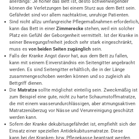
allerdings: Je höher das Bett ist, desto schwerwiegender
können die Verletzungen bei einem Sturz aus dem Bett sein.
Gefährdet sind vor allem nachtaktive, unruhige Patienten.
Sind nicht allzu umfangreiche Pflegemaßnahmen erforderlich,
kann das Bett in einer
Zimmerecke
stehen, weil ein solcher
Platz ein Gefühl der Geborgenheit vermittelt. Ist der Kranke in
seiner Bewegungsfreiheit jedoch sehr stark eingeschränkt,
muss es
von beiden Seiten zugänglich
sein.
Falls der Kranke Angst davor hat, aus dem Bett zu fallen,
kann mit seinem Einverständnis ein Seitengitter angebracht
werden. Es sind Seitengitter erhältlich, die in der Länge
zusammengeschoben werden können und so zugleich als
Bettgriff dienen.
Die
Matratze
sollte möglichst einteilig sein. Zweckmäßig ist
zum Beispiel eine gute, nicht zu harte Schaumstoffmatratze,
die mit einem wasserundurchlässigen, aber atmungsaktiven
Matratzenüberzug vor Nässe und Verunreinigung geschützt
werden kann.
Sofern der Kranke dekubitusgefährdet ist, empfiehlt sich der
Einsatz einer speziellen Antidekubitusmatratze. Diese
kann bei der Kranken- bzw. Pflegekasse beantragt werden.