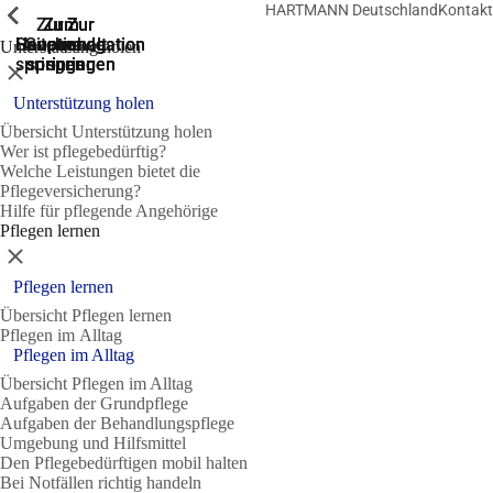
HARTMANN Deutschland
Kontakt
Zeige vorherige
Zeige vorherige
Zeige vorherige
Zeige vorherige
Zeige vorherige
Zeige vorherige
Zeige vorherige
Zeige vorherige
Zeige vorherige
Zeige vorherige
Zeige vorherige
Zeige vorherige
Zur
Zum
Zum
Zur
Zur
Hauptnavigation
Hauptnavigation
Hauptinhalt
Seitenende
Suche
Unterstützung holen
springen
springen
springen
springen
springen
Schließen
Unterstützung holen
Übersicht Unterstützung holen
Wer ist pflegebedürftig?
Welche Leistungen bietet die
Pflegeversicherung?
Hilfe für pflegende Angehörige
Pflegen lernen
Schließen
Pflegen lernen
Übersicht Pflegen lernen
Pflegen im Alltag
Pflegen im Alltag
Übersicht Pflegen im Alltag
Aufgaben der Grundpflege
Aufgaben der Behandlungspflege
Umgebung und Hilfsmittel
Den Pflegebedürftigen mobil halten
Bei Notfällen richtig handeln