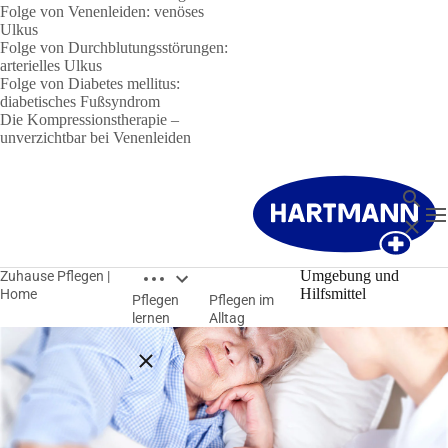
Folge von Venenleiden: venöses
Ulkus
Folge von Durchblutungsstörungen:
arterielles Ulkus
Folge von Diabetes mellitus:
diabetisches Fußsyndrom
Die Kompressionstherapie –
unverzichtbar bei Venenleiden
Suche
N
Schließ
Breadcrumbs öffnen
Umgebung und
Zuhause Pflegen |
Hilfsmittel
Home
Pflegen
Pflegen im
lernen
Alltag
Breadcrumbs schließen