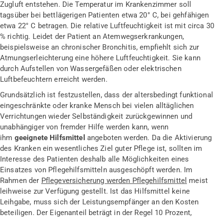
Zugluft entstehen. Die Temperatur im Kranken­zimmer soll
tagsüber bei bettlägerigen Patienten etwa 20° C, bei gehfähigen
etwa 22° C betragen. Die relative Luftfeuchtigkeit ist mit circa 30
% richtig. Leidet der Patient an Atemwegserkrankungen,
beispielsweise an chronischer Bronchitis, empfiehlt sich zur
Atmungserleichterung eine höhere Luftfeuchtigkeit. Sie kann
durch Aufstellen von Wassergefäßen oder elektrischen
Luftbefeuchtern erreicht werden.
Grundsätzlich ist festzustellen, dass der altersbedingt funktional
eingeschränkte oder kranke Mensch bei vielen alltäglichen
Verrichtungen wieder Selbständigkeit zurückgewinnen und
unabhängiger von fremder Hilfe werden kann, wenn
ihm
geeignete Hilfsmittel
angeboten werden. Da die Aktivierung
des Kranken ein wesentliches Ziel guter Pflege ist, sollten im
Interesse des Patienten deshalb alle Möglichkeiten eines
Einsatzes von Pflegehilfsmitteln ausgeschöpft werden. Im
Rahmen der
Pflegeversicherung werden Pflegehilfsmittel
meist
leihweise zur Verfügung gestellt. Ist das Hilfsmittel keine
Leihgabe, muss sich der Leistungsempfänger an den Kosten
beteiligen. Der Eigenanteil beträgt in der Regel 10 Prozent,