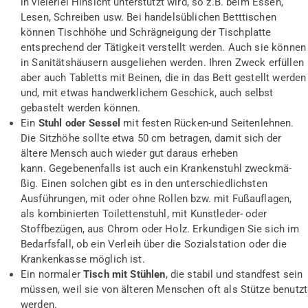
in vielerlei Hinsicht unterstützt wird, so z.B. beim Essen,
Lesen, Schreiben usw. Bei handelsüblichen Betttischen
können Tischhöhe und Schrägneigung der Tischplatte
entsprechend der Tätigkeit verstellt werden. Auch sie können
in Sanitätshäusern ausgeliehen werden. Ihren Zweck erfüllen
aber auch Tabletts mit Beinen, die in das Bett gestellt werden
und, mit etwas handwerklichem Geschick, auch selbst
gebastelt werden können.
Ein
Stuhl oder Sessel
mit festen Rücken-und Seitenlehnen.
Die Sitzhöhe sollte etwa 50 cm betragen, damit sich der
ältere Mensch auch wieder gut daraus erheben
kann. Gegebenenfalls ist auch ein Krankenstuhl zweckmä­
ßig. Einen solchen gibt es in den unterschiedlichsten
Ausführungen, mit oder ohne Rollen bzw. mit Fußauflagen,
als kombinierten Toilettenstuhl, mit Kunstleder- oder
Stoffbezügen, aus Chrom oder Holz. Erkundigen Sie sich im
Bedarfsfall, ob ein Verleih über die Sozialstation oder die
Krankenkasse möglich ist.
Ein normaler
Tisch mit Stühlen
, die stabil und standfest sein
müssen, weil sie von älteren Menschen oft als Stütze benutzt
werden.