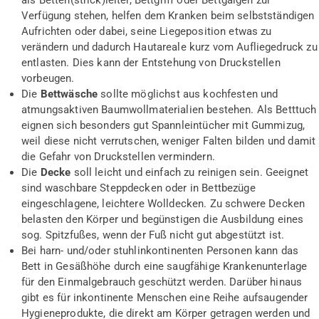
als Betten(strick)leiter, Bettgriff oder Bettgalgen zur
Verfügung stehen, helfen dem Kranken beim selbstständigen
Aufrichten oder dabei, seine Liegeposition etwas zu
verändern und dadurch Hautareale kurz vom Aufliegedruck zu
entlasten. Dies kann der Entstehung von Druckstellen
vorbeugen.
Die
Bettwäsche
sollte möglichst aus kochfesten und
atmungsaktiven Baumwollmaterialien bestehen. Als Betttuch
eignen sich besonders gut Spannleintücher mit Gummizug,
weil diese nicht verrutschen, weniger Falten bilden und damit
die Gefahr von Druckstellen vermindern.
Die
Decke
soll leicht und einfach zu reinigen sein. Geeignet
sind waschbare Steppdecken oder in Bettbezüge
eingeschlagene, leichtere Wolldecken. Zu schwere Decken
belasten den Körper und begünstigen die Ausbildung eines
sog. Spitzfußes, wenn der Fuß nicht gut abgestützt ist.
Bei harn- und/oder stuhlinkontinenten Personen kann das
Bett in Gesäßhöhe durch eine saugfähige Krankenunterlage
für den Einmalgebrauch geschützt werden. Darüber hinaus
gibt es für inkontinente Menschen eine Reihe aufsaugender
Hygieneprodukte, die direkt am Körper getragen werden und