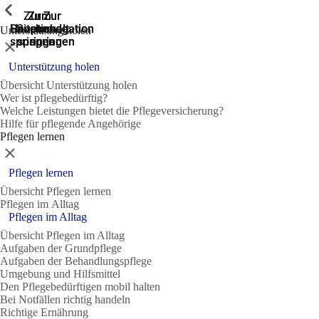
Zeige vorherige
Zeige vorherige
Zeige vorherige
Zeige vorherige
Zeige vorherige
Zeige vorherige
Zeige vorherige
Zeige vorherige
Zeige vorherige
Zeige vorherige
Zeige vorherige
Zeige vorherige
Zur
Zum
Zum
Zur
Zur
Hauptnavigation
Hauptnavigation
Hauptinhalt
Seitenende
Suche
Unterstützung holen
springen
springen
springen
springen
springen
Schließen
Unterstützung holen
Übersicht Unterstützung holen
Wer ist pflegebedürftig?
Welche Leistungen bietet die Pflegeversicherung?
Hilfe für pflegende Angehörige
Pflegen lernen
Schließen
Pflegen lernen
Übersicht Pflegen lernen
Pflegen im Alltag
Pflegen im Alltag
Übersicht Pflegen im Alltag
Aufgaben der Grundpflege
Aufgaben der Behandlungspflege
Umgebung und Hilfsmittel
Den Pflegebedürftigen mobil halten
Bei Notfällen richtig handeln
Richtige Ernährung