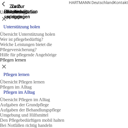
HARTMANN Deutschland
Kontakt
Zeige vorherige
Zeige vorherige
Zeige vorherige
Zeige vorherige
Zeige vorherige
Zeige vorherige
Zeige vorherige
Zeige vorherige
Zeige vorherige
Zeige vorherige
Zeige vorherige
Zeige vorherige
Zur
Zum
Zum
Zur
Zur
Hauptnavigation
Hauptnavigation
Hauptinhalt
Seitenende
Suche
Unterstützung holen
springen
springen
springen
springen
springen
Schließen
Unterstützung holen
Übersicht Unterstützung holen
Wer ist pflegebedürftig?
Welche Leistungen bietet die
Pflegeversicherung?
Hilfe für pflegende Angehörige
Pflegen lernen
Schließen
Pflegen lernen
Übersicht Pflegen lernen
Pflegen im Alltag
Pflegen im Alltag
Übersicht Pflegen im Alltag
Aufgaben der Grundpflege
Aufgaben der Behandlungspflege
Umgebung und Hilfsmittel
Den Pflegebedürftigen mobil halten
Bei Notfällen richtig handeln