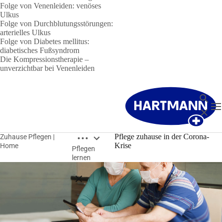
Folge von Venenleiden: venöses
Ulkus
Folge von Durchblutungsstörungen:
arterielles Ulkus
Folge von Diabetes mellitus:
diabetisches Fußsyndrom
Die Kompressionstherapie –
unverzichtbar bei Venenleiden
Suche
N
Schließ
Breadcrumbs öffnen
Pflege zuhause in der Corona-
Zuhause Pflegen |
Krise
Home
Pflegen
lernen
Breadcrumbs schließen