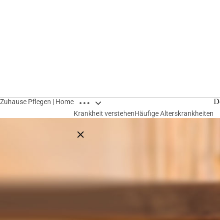
Breadcrumbs öffnen
D
Zuhause Pflegen | Home
Krankheit verstehen
Häufige Alterskrankheiten
Breadcrumbs schließen