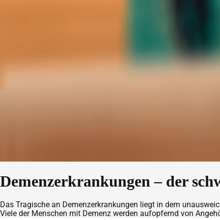
Demenzerkrankungen – der sch
Das Tragische an Demenzerkrankungen liegt in dem unausweichlic
Viele der Menschen mit Demenz werden aufopfernd von Angehörig