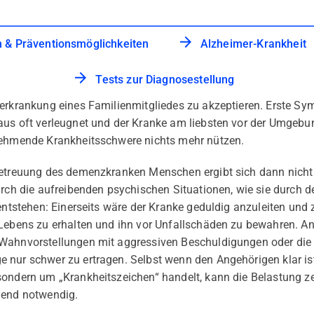
n & Präventionsmöglichkeiten
Alzheimer-Krankheit
Tests zur Diagnosestellung
zerkrankung eines Familienmitgliedes zu akzeptieren. Erste 
us oft verleugnet und der Kranke am liebsten vor der Umgebung
nehmende Krankheitsschwere nichts mehr nützen.
Betreuung des demenzkranken Menschen ergibt sich dann nicht 
urch die aufreibenden psychischen Situationen, wie sie durch de
 entstehen: Einerseits wäre der Kranke geduldig anzuleiten un
Lebens zu erhalten und ihn vor Unfallschäden zu bewahren. An
 Wahnvorstellungen mit aggressiven Beschuldigungen oder di
 nur schwer zu ertragen. Selbst wenn den Angehörigen klar ist
sondern um „Krankheitszeichen“ handelt, kann die Belastung z
gend notwendig.