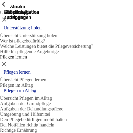
Zeige vorherige
Zeige vorherige
Zeige vorherige
Zeige vorherige
Zeige vorherige
Zeige vorherige
Zeige vorherige
Zeige vorherige
Zeige vorherige
Zeige vorherige
Zeige vorherige
Zeige vorherige
Zur
Zum
Zum
Zur
Zur
Hauptnavigation
Hauptnavigation
Hauptinhalt
Seitenende
Suche
Unterstützung holen
springen
springen
springen
springen
springen
Schließen
Unterstützung holen
Übersicht Unterstützung holen
Wer ist pflegebedürftig?
Welche Leistungen bietet die Pflegeversicherung?
Hilfe für pflegende Angehörige
Pflegen lernen
Schließen
Pflegen lernen
Übersicht Pflegen lernen
Pflegen im Alltag
Pflegen im Alltag
Übersicht Pflegen im Alltag
Aufgaben der Grundpflege
Aufgaben der Behandlungspflege
Umgebung und Hilfsmittel
Den Pflegebedürftigen mobil halten
Bei Notfällen richtig handeln
Richtige Ernährung