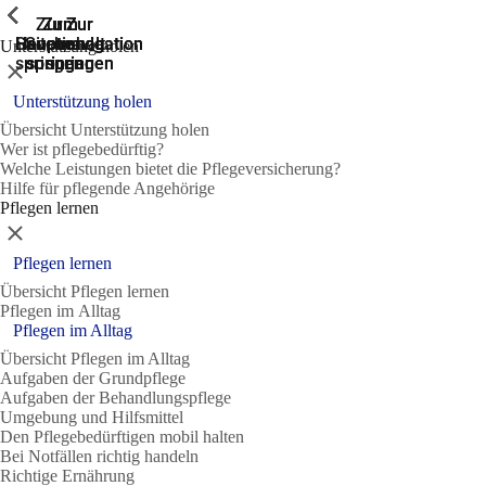
Zeige vorherige
Zeige vorherige
Zeige vorherige
Zeige vorherige
Zeige vorherige
Zeige vorherige
Zeige vorherige
Zeige vorherige
Zeige vorherige
Zeige vorherige
Zeige vorherige
Zeige vorherige
Zur
Zum
Zum
Zur
Zur
Hauptnavigation
Hauptnavigation
Hauptinhalt
Seitenende
Suche
Unterstützung holen
springen
springen
springen
springen
springen
Schließen
Unterstützung holen
Übersicht Unterstützung holen
Wer ist pflegebedürftig?
Welche Leistungen bietet die Pflegeversicherung?
Hilfe für pflegende Angehörige
Pflegen lernen
Schließen
Pflegen lernen
Übersicht Pflegen lernen
Pflegen im Alltag
Pflegen im Alltag
Übersicht Pflegen im Alltag
Aufgaben der Grundpflege
Aufgaben der Behandlungspflege
Umgebung und Hilfsmittel
Den Pflegebedürftigen mobil halten
Bei Notfällen richtig handeln
Richtige Ernährung