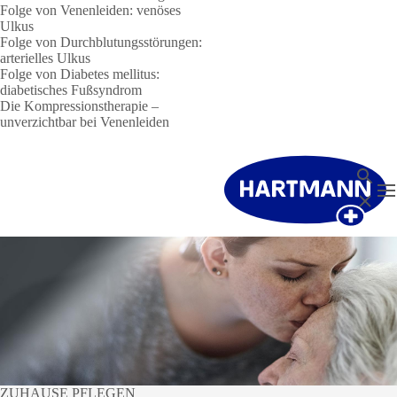
Folge von Venenleiden: venöses
Ulkus
Folge von Durchblutungsstörungen:
arterielles Ulkus
Folge von Diabetes mellitus:
diabetisches Fußsyndrom
Die Kompressionstherapie –
unverzichtbar bei Venenleiden
Suche
N
Schließ
ZUHAUSE PFLEGEN