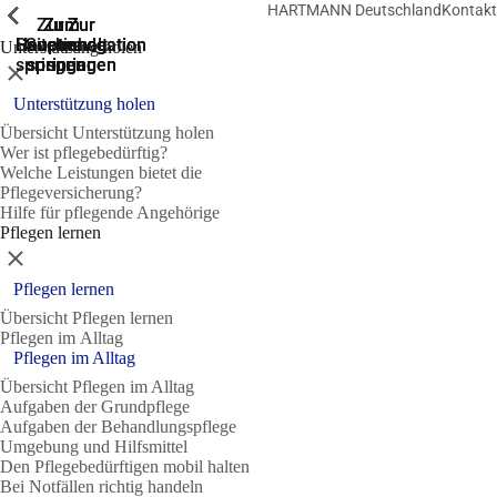
HARTMANN Deutschland
Kontakt
Zeige vorherige
Zeige vorherige
Zeige vorherige
Zeige vorherige
Zeige vorherige
Zeige vorherige
Zeige vorherige
Zeige vorherige
Zeige vorherige
Zeige vorherige
Zeige vorherige
Zeige vorherige
Zur
Zum
Zum
Zur
Zur
Hauptnavigation
Hauptnavigation
Hauptinhalt
Seitenende
Suche
Unterstützung holen
springen
springen
springen
springen
springen
Schließen
Unterstützung holen
Übersicht Unterstützung holen
Wer ist pflegebedürftig?
Welche Leistungen bietet die
Pflegeversicherung?
Hilfe für pflegende Angehörige
Pflegen lernen
Schließen
Pflegen lernen
Übersicht Pflegen lernen
Pflegen im Alltag
Pflegen im Alltag
Übersicht Pflegen im Alltag
Aufgaben der Grundpflege
Aufgaben der Behandlungspflege
Umgebung und Hilfsmittel
Den Pflegebedürftigen mobil halten
Bei Notfällen richtig handeln